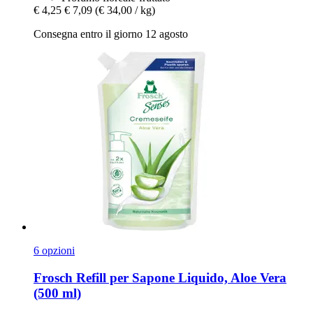
€ 4,25
€ 7,09
(€ 34,00 / kg)
Consegna entro il giorno 12 agosto
6 opzioni
Frosch
Refill per Sapone Liquido, Aloe Vera
(500 ml)