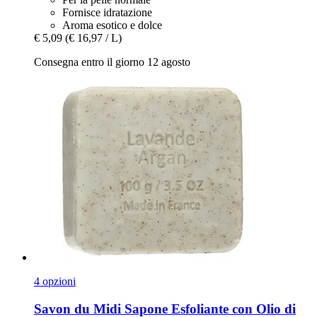
Fornisce idratazione
Aroma esotico e dolce
€ 5,09
(€ 16,97 / L)
Consegna entro il giorno 12 agosto
4 opzioni
Savon du Midi
Sapone Esfoliante con Olio di