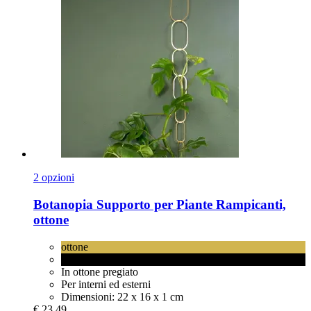
2 opzioni
Botanopia
Supporto per Piante Rampicanti,
ottone
ottone
ottone con rivestimento nero
In ottone pregiato
Per interni ed esterni
Dimensioni: 22 x 16 x 1 cm
€ 23,49