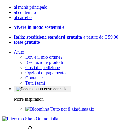
al menù principale
al contenuto
al carrello
Vivere in modo sostenibile
Italia: spedizione standard gratuita
a partire da € 59,90
Reso gratuito
Aiuto
Dov'è il mio ordine?
Restituzione prodotti
Costi di spedizione
Opzioni di pagamento
Contattaci
Tutti i temi
More inspiration
Tutto per il giardinaggio