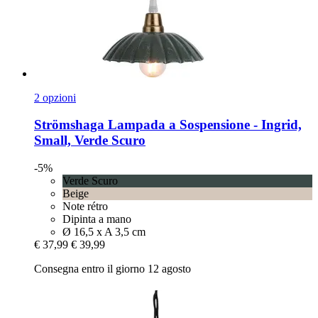
2 opzioni
Strömshaga
Lampada a Sospensione -​ Ingrid,
Small, Verde Scuro
-5%
Verde Scuro
Beige
Note rétro
Dipinta a mano
Ø 16,5 x A 3,5 cm
€ 37,99
€ 39,99
Consegna entro il giorno 12 agosto