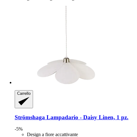
Carrello
Strömshaga
Lampadario -​ Daisy Linen, 1 pz.
-5%
Design a fiore accattivante