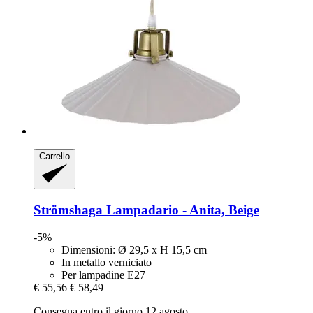
Carrello
Strömshaga
Lampadario -​ Anita, Beige
-5%
Dimensioni: Ø 29,5 x H 15,5 cm
In metallo verniciato
Per lampadine E27
€ 55,56
€ 58,49
Consegna entro il giorno 12 agosto