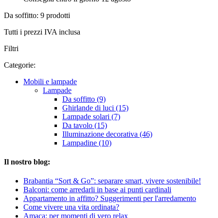
Da soffitto: 9 prodotti
Tutti i prezzi IVA inclusa
Filtri
Categorie:
Mobili e lampade
Lampade
Da soffitto (9)
Ghirlande di luci (15)
Lampade solari (7)
Da tavolo (15)
Illuminazione decorativa (46)
Lampadine (10)
Il nostro blog:
Brabantia “Sort & Go”: separare smart, vivere sostenibile!
Balconi: come arredarli in base ai punti cardinali
Appartamento in affitto? Suggerimenti per l'arredamento
Come vivere una vita ordinata?
Amaca: per momenti di vero relax