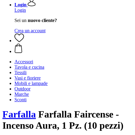
Login
Login
Sei un
nuovo cliente?
Crea un account
Accessori
Tavola e cucina
Tessili
Vasi e fioriere
Mobili e lampade
Outdoor
Marche
Sconti
Farfalla
Farfalla Faircense -
Incenso Aura, 1 Pz. (10 pezzi)