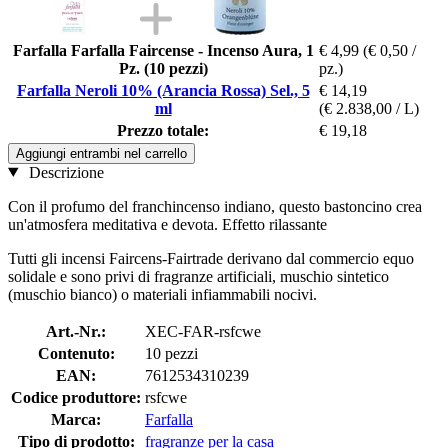
Farfalla Farfalla Faircense - Incenso Aura, 1
€ 4,99
(€ 0,50 /
Pz. (10 pezzi)
pz.)
Farfalla Neroli 10% (Arancia Rossa) Sel., 5
€ 14,19
ml
(€ 2.838,00 / L)
Prezzo totale:
€ 19,18
Aggiungi entrambi nel carrello
Descrizione
Con il profumo del franchincenso indiano, questo bastoncino crea
un'atmosfera meditativa e devota. Effetto rilassante
Tutti gli incensi Faircens-Fairtrade derivano dal commercio equo
solidale e sono privi di fragranze artificiali, muschio sintetico
(muschio bianco) o materiali infiammabili nocivi.
Art.-Nr.:
XEC-FAR-rsfcwe
Contenuto:
10 pezzi
EAN:
7612534310239
Codice produttore:
rsfcwe
Marca:
Farfalla
Tipo di prodotto:
fragranze per la casa