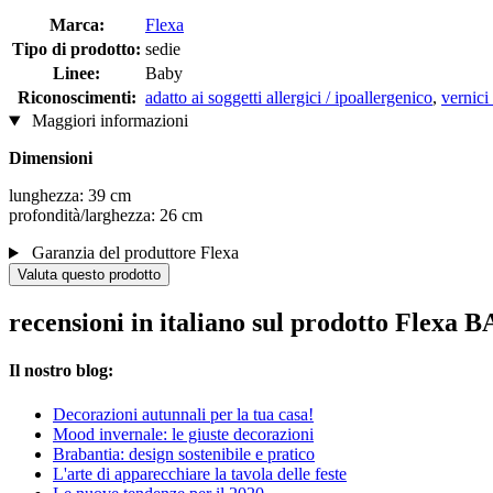
Marca:
Flexa
Tipo di prodotto:
sedie
Linee:
Baby
Riconoscimenti:
adatto ai soggetti allergici / ipoallergenico
,
vernici
Maggiori informazioni
Dimensioni
lunghezza: 39 cm
profondità/larghezza: 26 cm
Garanzia del produttore Flexa
Valuta questo prodotto
recensioni in italiano sul prodotto Flexa 
Il nostro blog:
Decorazioni autunnali per la tua casa!
Mood invernale: le giuste decorazioni
Brabantia: design sostenibile e pratico
L'arte di apparecchiare la tavola delle feste