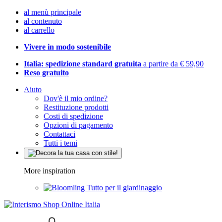
al menù principale
al contenuto
al carrello
Vivere in modo sostenibile
Italia: spedizione standard gratuita
a partire da € 59,90
Reso gratuito
Aiuto
Dov'è il mio ordine?
Restituzione prodotti
Costi di spedizione
Opzioni di pagamento
Contattaci
Tutti i temi
More inspiration
Tutto per il giardinaggio