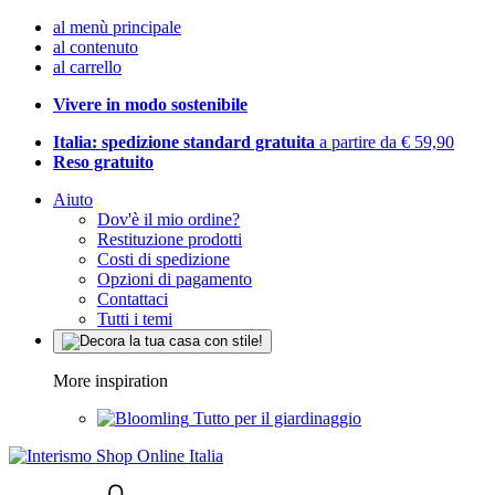
al menù principale
al contenuto
al carrello
Vivere in modo sostenibile
Italia: spedizione standard gratuita
a partire da € 59,90
Reso gratuito
Aiuto
Dov'è il mio ordine?
Restituzione prodotti
Costi di spedizione
Opzioni di pagamento
Contattaci
Tutti i temi
More inspiration
Tutto per il giardinaggio