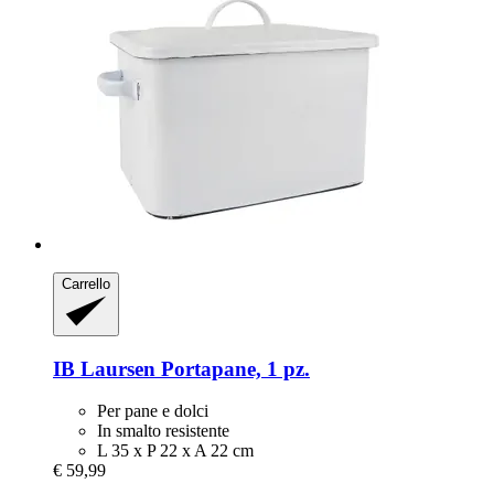
Carrello
IB Laursen
Portapane, 1 pz.
Per pane e dolci
In smalto resistente
L 35 x P 22 x A 22 cm
€ 59,99