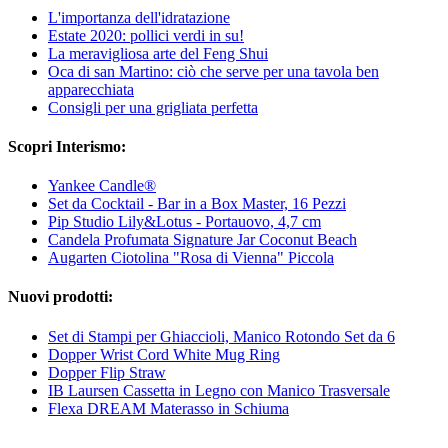
L'importanza dell'idratazione
Estate 2020: pollici verdi in su!
La meravigliosa arte del Feng Shui
Oca di san Martino: ciò che serve per una tavola ben
apparecchiata
Consigli per una grigliata perfetta
Scopri Interismo:
Yankee Candle®
Set da Cocktail - Bar in a Box Master, 16 Pezzi
Pip Studio Lily&Lotus - Portauovo, 4,7 cm
Candela Profumata Signature Jar Coconut Beach
Augarten Ciotolina "Rosa di Vienna" Piccola
Nuovi prodotti:
Set di Stampi per Ghiaccioli, Manico Rotondo Set da 6
Dopper Wrist Cord White Mug Ring
Dopper Flip Straw
IB Laursen Cassetta in Legno con Manico Trasversale
Flexa DREAM Materasso in Schiuma