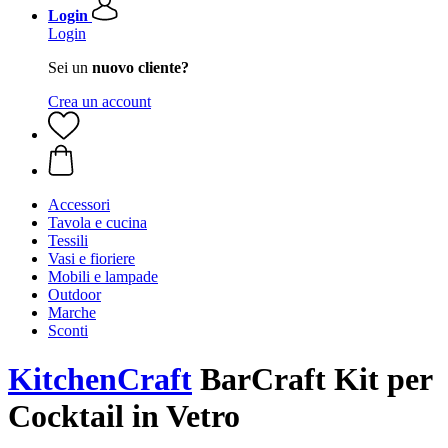
Login
Login
Sei un
nuovo cliente?
Crea un account
Accessori
Tavola e cucina
Tessili
Vasi e fioriere
Mobili e lampade
Outdoor
Marche
Sconti
KitchenCraft
BarCraft Kit per
Cocktail in Vetro