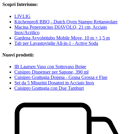
Scopri Interismo:
LIVLIG
Küchenprofi BBQ - Dutch Oven Stampo Rettangolare
Macina Peperoncino DIAVOLO, 21 cm, Acciaio
Inox/Acrilico
Gardena Avvolgitubo Mobile Move, 10 m + 1,5 m
Tab per Lavastoviglie All-in-1 - Active Soda
Nuovi prodotti:
IB Laursen Vaso con Sottovaso Beige
Cuisipro Dispenser per Sapone, 390 ml
Cuisipro Grattugia Doppia - Grana Grossa e Fine
Set da 5 Misurini Dosatori in Acciaio Inox
Cuisipro Grattugia con Due Tamburi