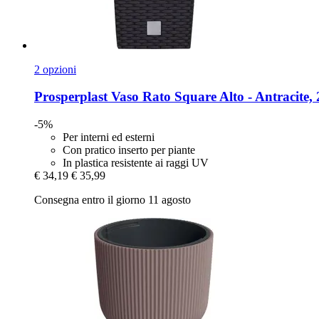
2 opzioni
Prosperplast
Vaso Rato Square Alto -​ Antracite
-5%
Per interni ed esterni
Con pratico inserto per piante
In plastica resistente ai raggi UV
€ 34,19
€ 35,99
Consegna entro il giorno 11 agosto