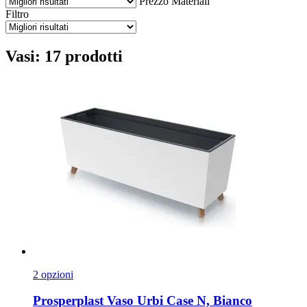
Prezzo
Materiali
Filtro
Vasi: 17 prodotti
2 opzioni
Prosperplast
Vaso Urbi Case N, Bianco