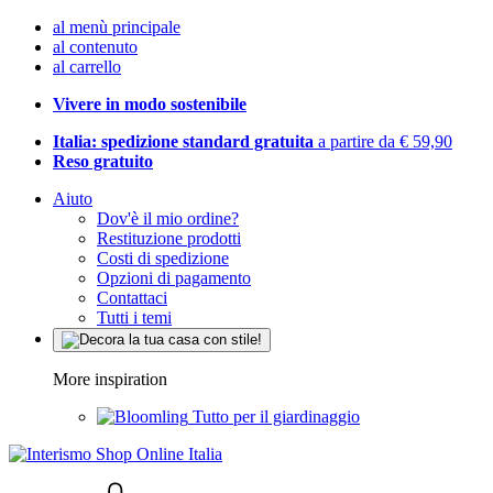
al menù principale
al contenuto
al carrello
Vivere in modo sostenibile
Italia: spedizione standard gratuita
a partire da € 59,90
Reso gratuito
Aiuto
Dov'è il mio ordine?
Restituzione prodotti
Costi di spedizione
Opzioni di pagamento
Contattaci
Tutti i temi
More inspiration
Tutto per il giardinaggio