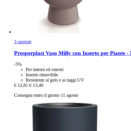
3 opzioni
Prosperplast
Vaso Milly con Inserto per Piante -​
-5%
Per interni ed esterni
Inserto rimovibile
Resistente al gelo e ai raggi UV
€ 12,81
€ 13,49
Consegna entro il giorno 11 agosto