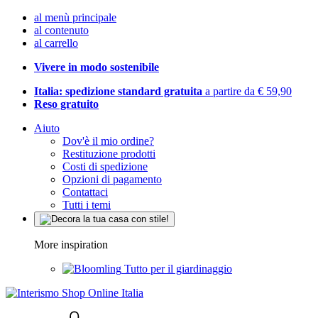
al menù principale
al contenuto
al carrello
Vivere in modo sostenibile
Italia: spedizione standard gratuita
a partire da € 59,90
Reso gratuito
Aiuto
Dov'è il mio ordine?
Restituzione prodotti
Costi di spedizione
Opzioni di pagamento
Contattaci
Tutti i temi
More inspiration
Tutto per il giardinaggio