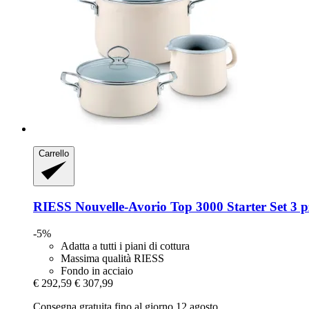
Carrello
RIESS
Nouvelle-​Avorio Top 3000 Starter Set 3 p
-5%
Adatta a tutti i piani di cottura
Massima qualità RIESS
Fondo in acciaio
€ 292,59
€ 307,99
Consegna gratuita fino al giorno 12 agosto