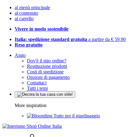
al menù principale
al contenuto
al carrello
Vivere in modo sostenibile
Italia: spedizione standard gratuita
a partire da € 59,90
Reso gratuito
Aiuto
Dov'è il mio ordine?
Restituzione prodotti
Costi di spedizione
Opzioni di pagamento
Contattaci
Tutti i temi
More inspiration
Tutto per il giardinaggio