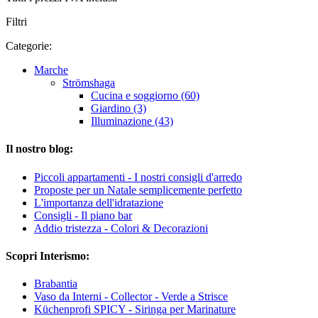
Filtri
Categorie:
Marche
Strömshaga
Cucina e soggiorno (60)
Giardino (3)
Illuminazione (43)
Il nostro blog:
Piccoli appartamenti - I nostri consigli d'arredo
Proposte per un Natale semplicemente perfetto
L'importanza dell'idratazione
Consigli - Il piano bar
Addio tristezza - Colori & Decorazioni
Scopri Interismo:
Brabantia
Vaso da Interni - Collector - Verde a Strisce
Küchenprofi SPICY - Siringa per Marinature