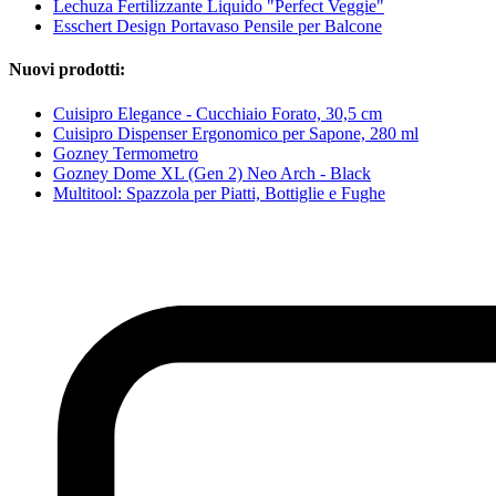
Lechuza Fertilizzante Liquido "Perfect Veggie"
Esschert Design Portavaso Pensile per Balcone
Nuovi prodotti:
Cuisipro Elegance - Cucchiaio Forato, 30,5 cm
Cuisipro Dispenser Ergonomico per Sapone, 280 ml
Gozney Termometro
Gozney Dome XL (Gen 2) Neo Arch - Black
Multitool: Spazzola per Piatti, Bottiglie e Fughe