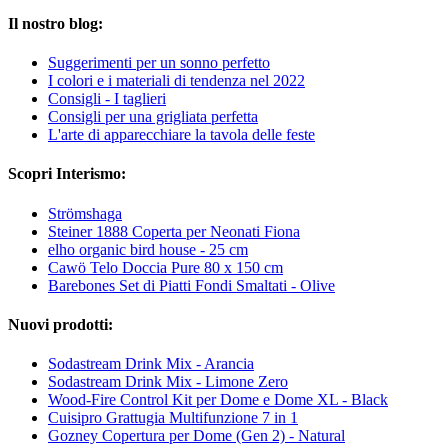
Il nostro blog:
Suggerimenti per un sonno perfetto
I colori e i materiali di tendenza nel 2022
Consigli - I taglieri
Consigli per una grigliata perfetta
L'arte di apparecchiare la tavola delle feste
Scopri Interismo:
Strömshaga
Steiner 1888 Coperta per Neonati Fiona
elho organic bird house - 25 cm
Cawö Telo Doccia Pure 80 x 150 cm
Barebones Set di Piatti Fondi Smaltati - Olive
Nuovi prodotti:
Sodastream Drink Mix - Arancia
Sodastream Drink Mix - Limone Zero
Wood-Fire Control Kit per Dome e Dome XL - Black
Cuisipro Grattugia Multifunzione 7 in 1
Gozney Copertura per Dome (Gen 2) - Natural