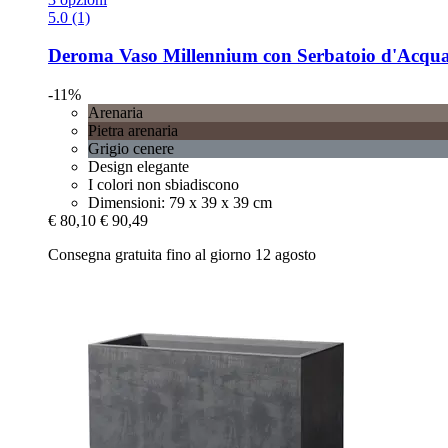
5.0 (1)
Deroma
Vaso Millennium con Serbatoio d'Acqua 
-11%
Arenaria
Pietra arenaria
Grigio cenere
Design elegante
I colori non sbiadiscono
Dimensioni: 79 x 39 x 39 cm
€ 80,10
€ 90,49
Consegna gratuita fino al giorno 12 agosto