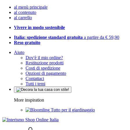
al menù principale
al contenuto
al carrello
Vivere in modo sostenibile
Italia: spedizione standard gratuita
a partire da € 59,90
Reso gratuito
Aiuto
Dov'è il mio ordine?
Restituzione prodotti
Costi di spedizione
Opzioni di pagamento
Contattaci
Tutti i temi
More inspiration
Tutto per il giardinaggio