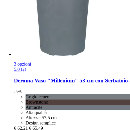
3 opzioni
5.0 (2)
Deroma
Vaso "Millenium" 53 cm con Serbatoio 
-5%
Grigio cenere
Brownstone
Antracite
Alta qualità
Altezza: 53,5 cm
Design semplice
€ 62,21
€ 65,49