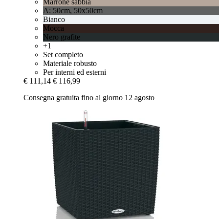
Marrone sabbia
A: 50cm, 50x50cm
Bianco
Mocca
Nero grafite
+1
Set completo
Materiale robusto
Per interni ed esterni
€ 111,14
€ 116,99
Consegna gratuita fino al giorno 12 agosto