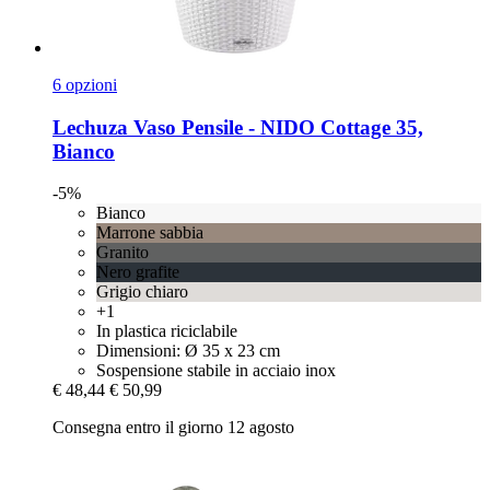
6 opzioni
Lechuza
Vaso Pensile -​ NIDO Cottage 35,
Bianco
-5%
Bianco
Marrone sabbia
Granito
Nero grafite
Grigio chiaro
+1
In plastica riciclabile
Dimensioni: Ø 35 x 23 cm
Sospensione stabile in acciaio inox
€ 48,44
€ 50,99
Consegna entro il giorno 12 agosto