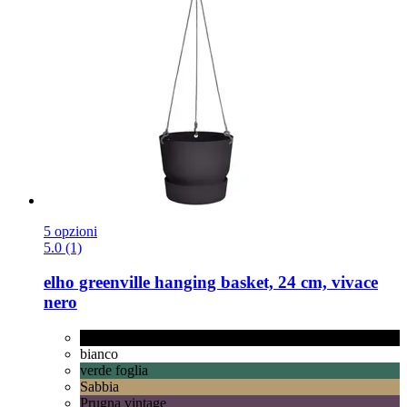
5 opzioni
5.0 (1)
elho
greenville hanging basket, 24 cm, vivace
nero
vivace nero
bianco
verde foglia
Sabbia
Prugna vintage