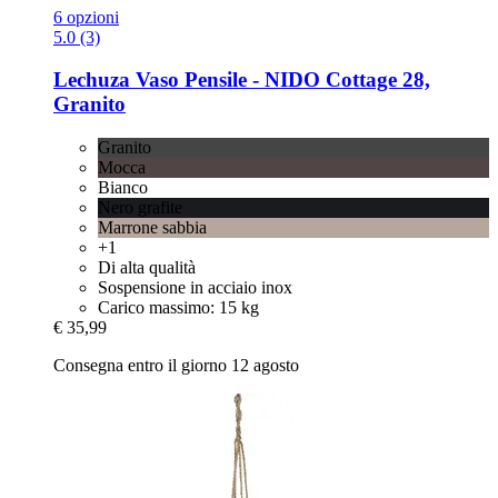
6 opzioni
5.0 (3)
Lechuza
Vaso Pensile -​ NIDO Cottage 28,
Granito
Granito
Mocca
Bianco
Nero grafite
Marrone sabbia
+1
Di alta qualità
Sospensione in acciaio inox
Carico massimo: 15 kg
€ 35,99
Consegna entro il giorno 12 agosto