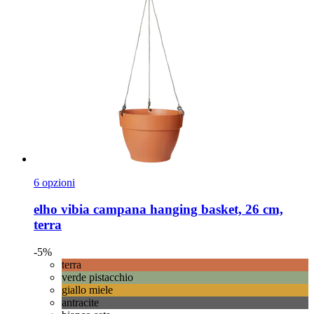
6 opzioni
elho
vibia campana hanging basket, 26 cm,
terra
-5%
terra
verde pistacchio
giallo miele
antracite