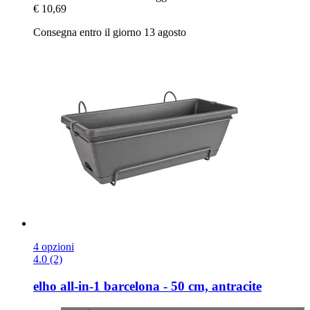
€ 10,69
Consegna entro il giorno 13 agosto
4 opzioni
4.0 (2)
elho
all-​in-​1 barcelona -​ 50 cm, antracite