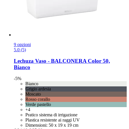
9 opzioni
5.0 (5)
Lechuza
Vaso -​ BALCONERA Color 50,
Bianco
-5%
Bianco
Grigio ardesia
Moscato
Rosso corallo
Verde pastello
+4
Pratico sistema di irrigazione
Plastica resistente ai raggi UV
Dimensioni: 50 x 19 x 19 cm