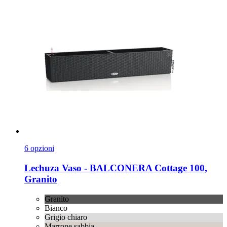
6 opzioni
Lechuza
Vaso -​ BALCONERA Cottage 100,
Granito
Granito
Bianco
Grigio chiaro
Marrone sabbia