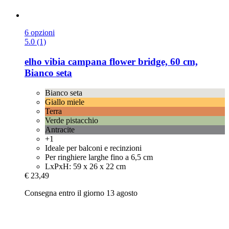
6 opzioni
5.0 (1)
elho
vibia campana flower bridge, 60 cm,
Bianco seta
Bianco seta
Giallo miele
Terra
Verde pistacchio
Antracite
+1
Ideale per balconi e recinzioni
Per ringhiere larghe fino a 6,5 cm
LxPxH: 59 x 26 x 22 cm
€ 23,49
Consegna entro il giorno 13 agosto