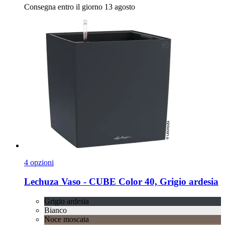
Consegna entro il giorno 13 agosto
4 opzioni
Lechuza
Vaso -​ CUBE Color 40, Grigio ardesia
Grigio ardesia
Bianco
Noce moscata