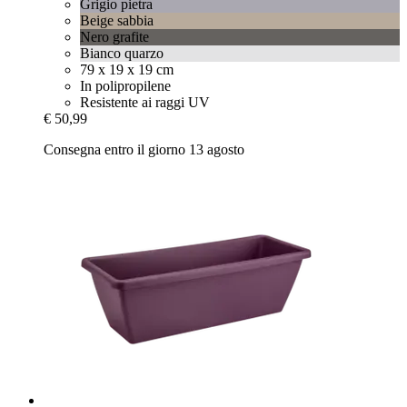
Grigio pietra
Beige sabbia
Nero grafite
Bianco quarzo
79 x 19 x 19 cm
In polipropilene
Resistente ai raggi UV
€ 50,99
Consegna entro il giorno 13 agosto