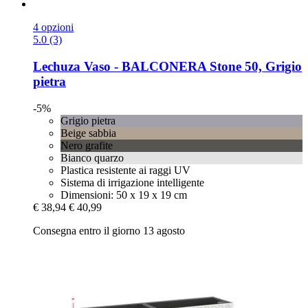
4 opzioni
5.0 (3)
Lechuza
Vaso -​ BALCONERA Stone 50, Grigio
pietra
-5%
Grigio pietra
Beige sabbia
Nero grafite
Bianco quarzo
Plastica resistente ai raggi UV
Sistema di irrigazione intelligente
Dimensioni: 50 x 19 x 19 cm
€ 38,94
€ 40,99
Consegna entro il giorno 13 agosto