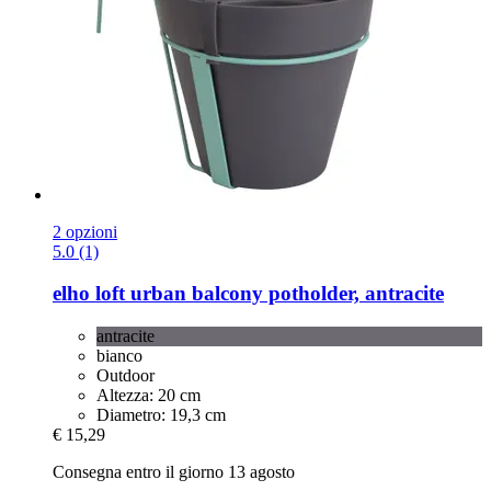
2 opzioni
5.0 (1)
elho
loft urban balcony potholder, antracite
antracite
bianco
Outdoor
Altezza: 20 cm
Diametro: 19,3 cm
€ 15,29
Consegna entro il giorno 13 agosto