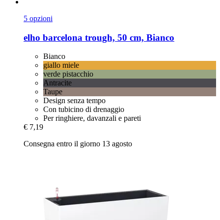
5 opzioni
elho
barcelona trough, 50 cm, Bianco
Bianco
giallo miele
verde pistacchio
Antracite
Taupe
Design senza tempo
Con tubicino di drenaggio
Per ringhiere, davanzali e pareti
€ 7,19
Consegna entro il giorno 13 agosto