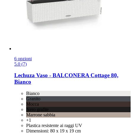
6 opzioni
5.0 (7)
Lechuza
Vaso -​ BALCONERA Cottage 80,
Bianco
Bianco
Granito
Mocca
Nero grafite
Marrone sabbia
+1
Plastica resistente ai raggi UV
Dimensioni: 80 x 19 x 19 cm