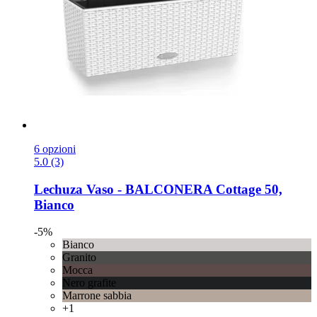
6 opzioni
5.0 (3)
Lechuza
Vaso -​ BALCONERA Cottage 50,
Bianco
-5%
Bianco
Granito
Mocca
Nero grafite
Marrone sabbia
+1