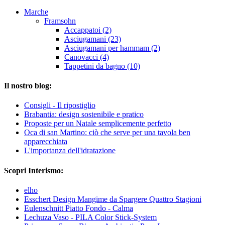
Marche
Framsohn
Accappatoi (2)
Asciugamani (23)
Asciugamani per hammam (2)
Canovacci (4)
Tappetini da bagno (10)
Il nostro blog:
Consigli - Il ripostiglio
Brabantia: design sostenibile e pratico
Proposte per un Natale semplicemente perfetto
Oca di san Martino: ciò che serve per una tavola ben
apparecchiata
L'importanza dell'idratazione
Scopri Interismo:
elho
Esschert Design Mangime da Spargere Quattro Stagioni
Eulenschnitt Piatto Fondo - Calma
Lechuza Vaso - PILA Color Stick-System