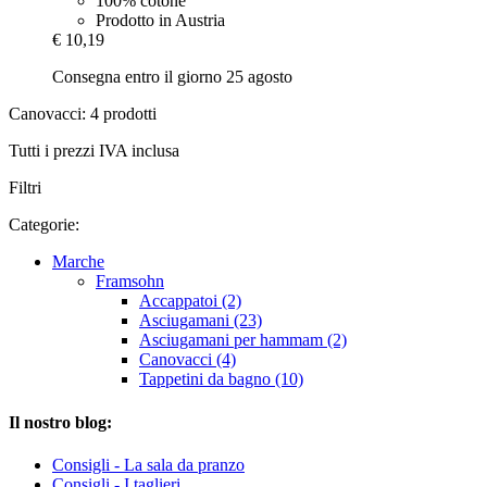
100% cotone
Prodotto in Austria
€ 10,19
Consegna entro il giorno 25 agosto
Canovacci: 4 prodotti
Tutti i prezzi IVA inclusa
Filtri
Categorie:
Marche
Framsohn
Accappatoi (2)
Asciugamani (23)
Asciugamani per hammam (2)
Canovacci (4)
Tappetini da bagno (10)
Il nostro blog:
Consigli - La sala da pranzo
Consigli - I taglieri