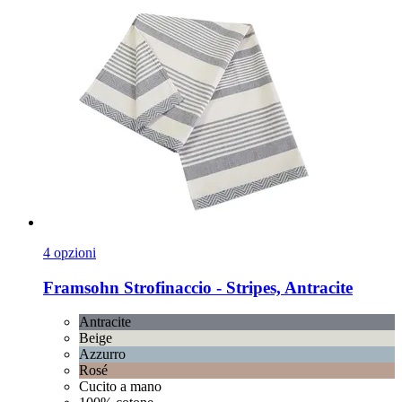
4 opzioni
Framsohn
Strofinaccio -​ Stripes, Antracite
Antracite
Beige
Azzurro
Rosé
Cucito a mano