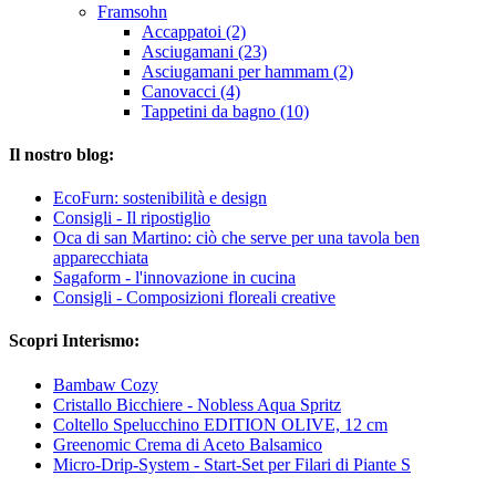
Framsohn
Accappatoi (2)
Asciugamani (23)
Asciugamani per hammam (2)
Canovacci (4)
Tappetini da bagno (10)
Il nostro blog:
EcoFurn: sostenibilità e design
Consigli - Il ripostiglio
Oca di san Martino: ciò che serve per una tavola ben
apparecchiata
Sagaform - l'innovazione in cucina
Consigli - Composizioni floreali creative
Scopri Interismo:
Bambaw Cozy
Cristallo Bicchiere - Nobless Aqua Spritz
Coltello Spelucchino EDITION OLIVE, 12 cm
Greenomic Crema di Aceto Balsamico
Micro-Drip-System - Start-Set per Filari di Piante S