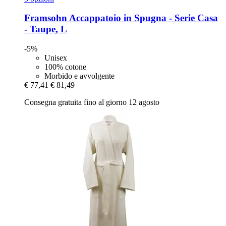
Framsohn
Accappatoio in Spugna -​ Serie Casa
-​ Taupe, L
-5%
Unisex
100% cotone
Morbido e avvolgente
€ 77,41
€ 81,49
Consegna gratuita fino al giorno 12 agosto